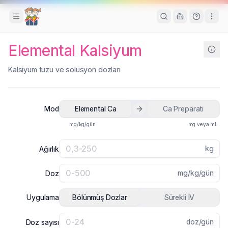
Toggle Sidebar
Elemental Kalsiyum
Kalsiyum tuzu ve solüsyon dozları
Mod
Elemental Ca
Ca Preparatı
mg/kg/gün
mg veya mL
kg
Ağırlık
mg/kg/gün
Doz
Uygulama
Bölünmüş Dozlar
Sürekli IV
doz/gün
Doz sayısı