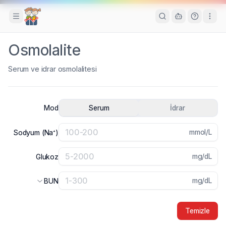
Toggle Sidebar
Osmolalite
Serum ve idrar osmolalitesi
Mod
Serum
İdrar
mmol/L
Sodyum (Na⁺)
mg/dL
Glukoz
mg/dL
BUN
Temizle